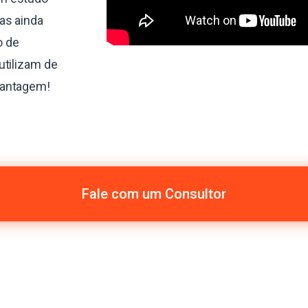
as ainda
o de
utilizam de
vantagem!
Fale com um Consultor