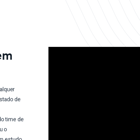
 em
alquer
estado de
do time de
u o
um estudo