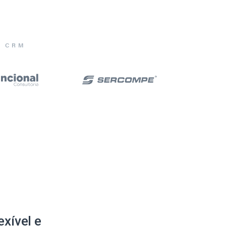
E CRM
xível e