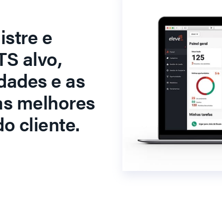
stre e
S alvo,
dades e as
as melhores
o cliente.