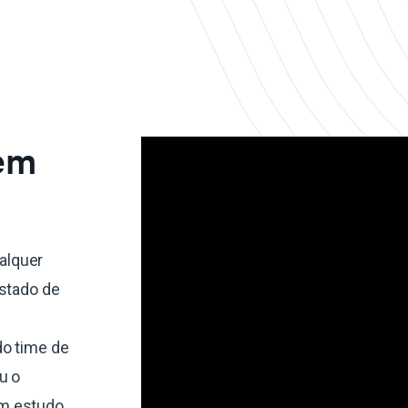
 em
alquer
estado de
do time de
u o
um estudo