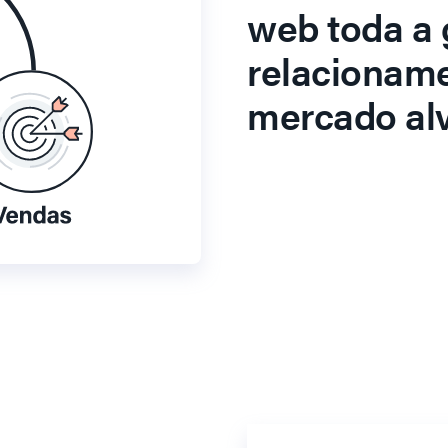
web toda a 
relacionam
mercado alv