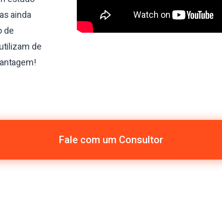
as ainda
o de
utilizam de
vantagem!
Fale com um Consultor