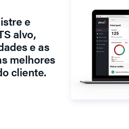
stre e
S alvo,
dades e as
as melhores
o cliente.