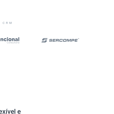
E CRM
xível e