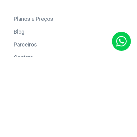
Mais
Planos e Preços
Blog
Parceiros
Contato
Sobre
Política de Privacidade
© Copyright 2026 Eleve CRM.