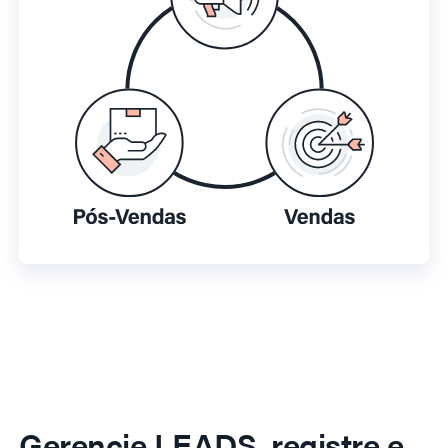
Gerencie LEADS, registre e