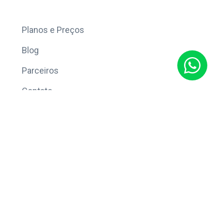
Mais
Planos e Preços
Blog
Parceiros
Contato
Sobre
Política de Privacidade
© Copyright 2026 Eleve CRM.