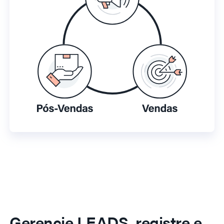
Gerencie LEADS, registre e