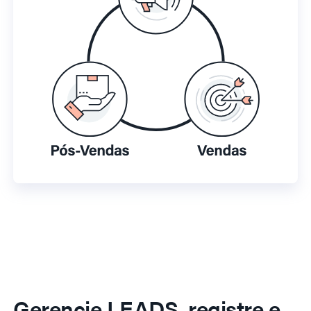
Gerencie LEADS, registre e