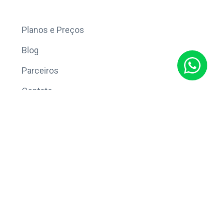
Mais
Planos e Preços
Blog
Parceiros
Contato
Sobre
Política de Privacidade
© Copyright 2026 Eleve CRM.