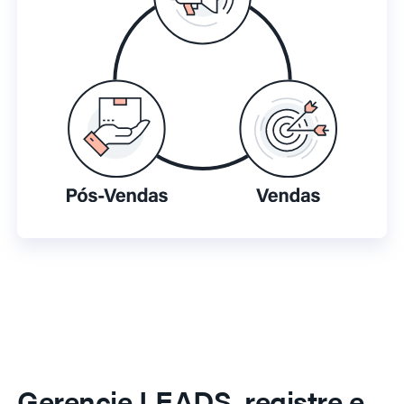
Gerencie LEADS, registre e