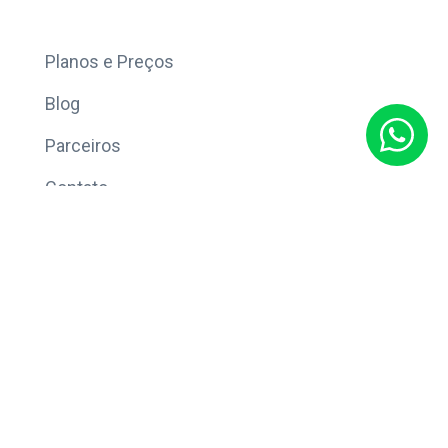
Mais
Planos e Preços
Blog
Parceiros
Contato
Sobre
Política de Privacidade
© Copyright 2026 Eleve CRM.