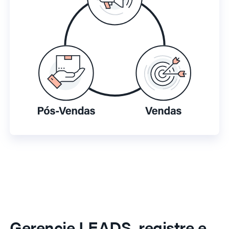
Gerencie LEADS, registre e