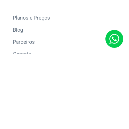
Mais
Planos e Preços
Blog
Parceiros
Contato
Sobre
Política de Privacidade
© Copyright 2026 Eleve CRM.