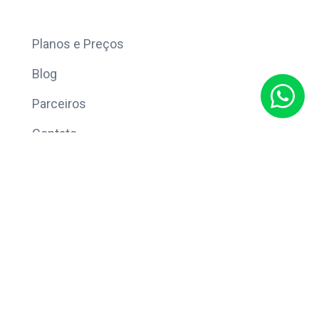
Mais
Planos e Preços
Blog
Parceiros
Contato
Sobre
Política de Privacidade
© Copyright 2026 Eleve CRM.