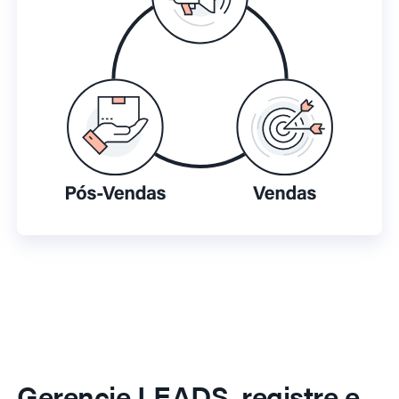
Gerencie LEADS, registre e