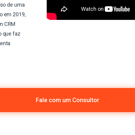
sso de uma
do em 2019,
um CRM
o que faz
menta
Fale com um Consultor