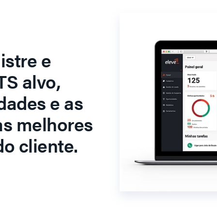
stre e
S alvo,
dades e as
as melhores
o cliente.