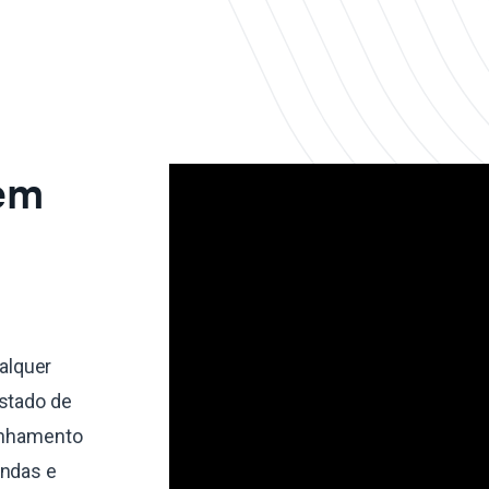
 em
alquer
estado de
linhamento
endas e