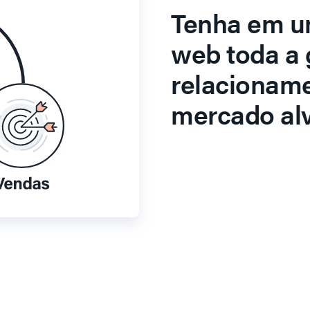
Tenha em u
web toda a 
relacionam
mercado alv