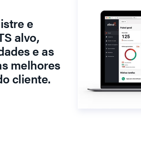
stre e
S alvo,
dades e as
as melhores
o cliente.