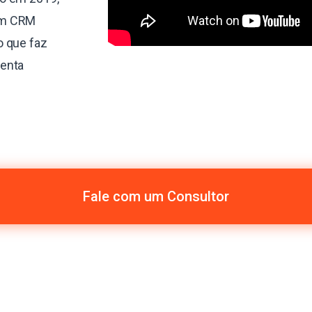
um CRM
o que faz
menta
Fale com um Consultor