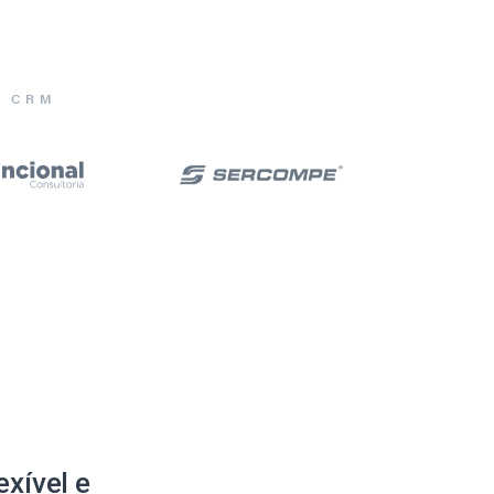
E CRM
xível e