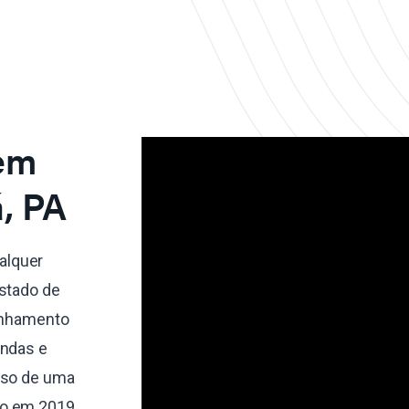
 em
, PA
alquer
estado de
linhamento
endas e
sso de uma
do em 2019,