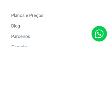
Mais
Planos e Preços
Blog
Parceiros
Contato
Sobre
Política de Privacidade
© Copyright 2026 Eleve CRM.