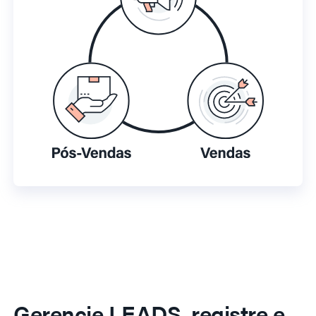
Gerencie LEADS, registre e