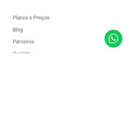
Mais
Planos e Preços
Blog
Parceiros
Contato
Sobre
Política de Privacidade
© Copyright 2026 Eleve CRM.