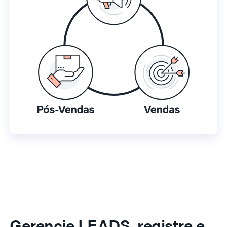
Gerencie LEADS, registre e