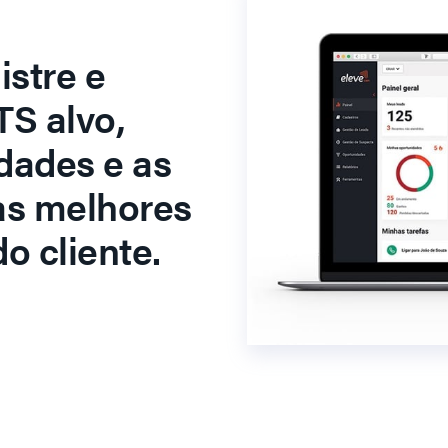
stre e
S alvo,
dades e as
as melhores
o cliente.