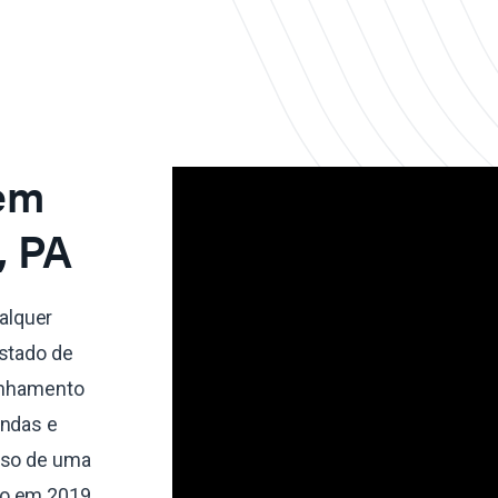
 em
, PA
alquer
estado de
linhamento
endas e
sso de uma
do em 2019,