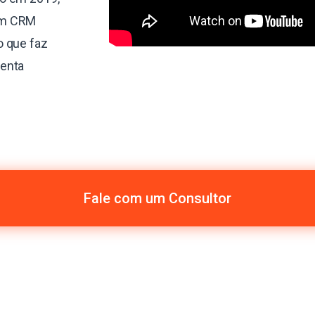
um CRM
o que faz
menta
Fale com um Consultor