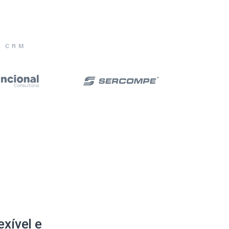
E CRM
xível e