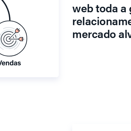
web toda a 
relacionam
mercado alv