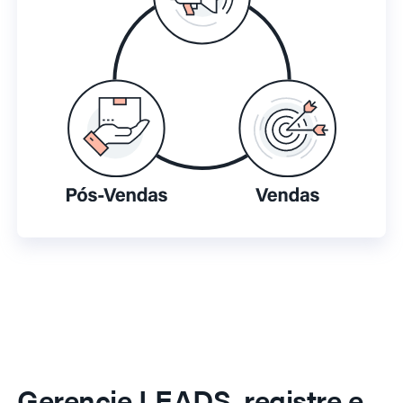
Gerencie LEADS, registre e