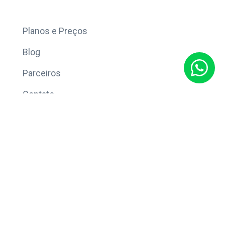
Mais
Planos e Preços
Blog
Parceiros
Contato
Sobre
Política de Privacidade
© Copyright 2026 Eleve CRM.