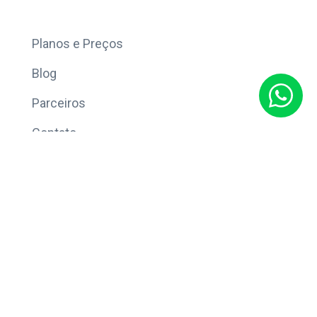
Mais
Planos e Preços
Blog
Parceiros
Contato
Sobre
Política de Privacidade
© Copyright 2026 Eleve CRM.