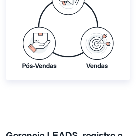
Gerencie LEADS, registre e