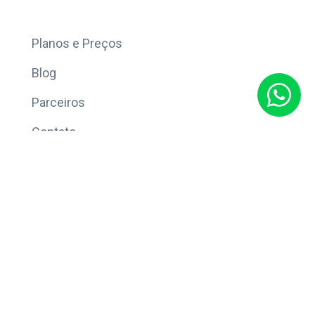
Mais
Planos e Preços
Blog
Parceiros
Contato
Sobre
Política de Privacidade
© Copyright 2026 Eleve CRM.