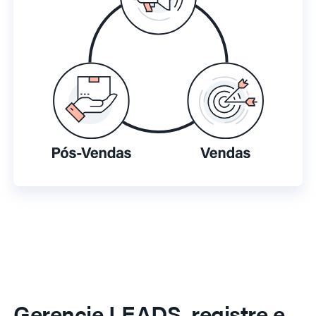
Gerencie LEADS, registre e