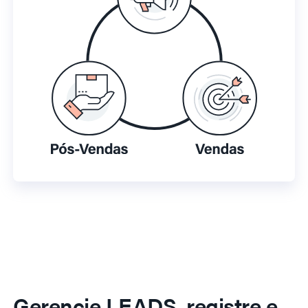
Gerencie LEADS, registre e