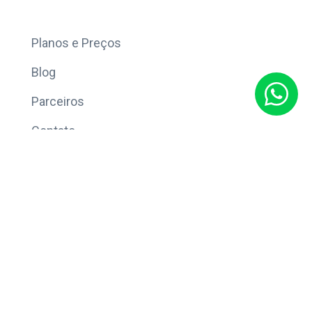
Mais
Planos e Preços
Blog
Parceiros
Contato
Sobre
Política de Privacidade
© Copyright 2026 Eleve CRM.