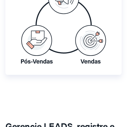
Gerencie LEADS, registre e