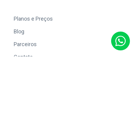
Mais
Planos e Preços
Blog
Parceiros
Contato
Sobre
Política de Privacidade
© Copyright 2026 Eleve CRM.