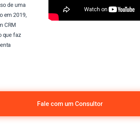
sso de uma
do em 2019,
um CRM
o que faz
menta
Fale com um Consultor