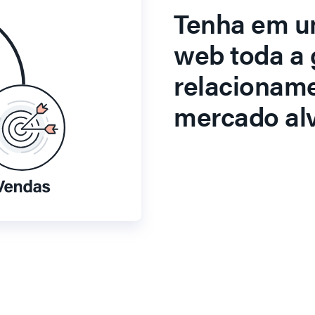
Tenha em u
web toda a 
relacionam
mercado alv