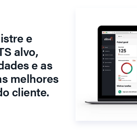
stre e
S alvo,
dades e as
as melhores
o cliente.