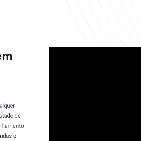
 em
alquer
estado de
linhamento
endas e