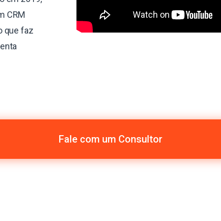
um CRM
o que faz
menta
Fale com um Consultor