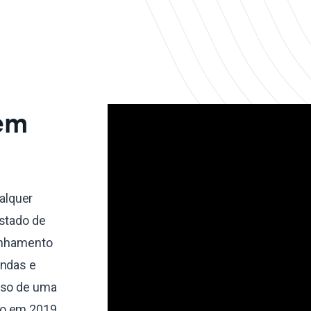
 em
alquer
estado de
linhamento
endas e
sso de uma
do em 2019,