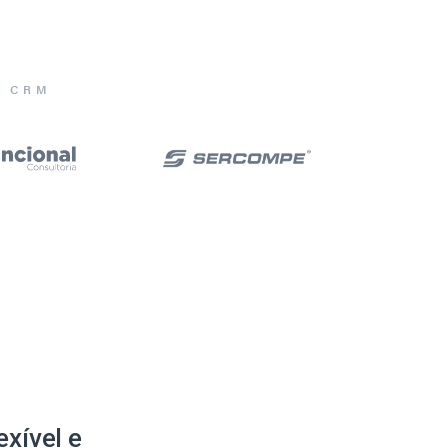
E CRM
xível e