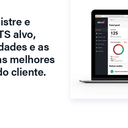
stre e
S alvo,
dades e as
as melhores
o cliente.