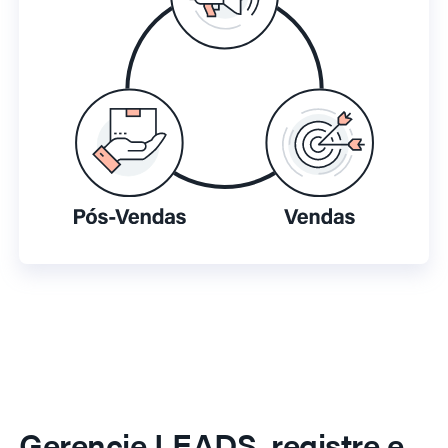
Gerencie LEADS, registre e