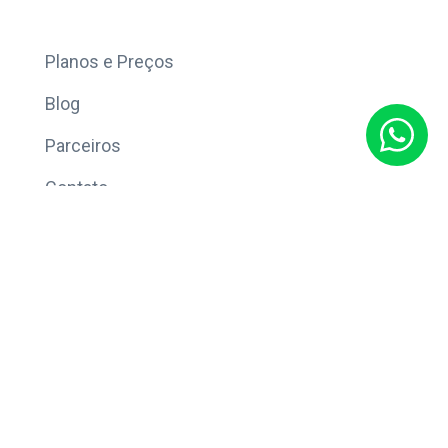
Mais
Planos e Preços
Blog
Parceiros
Contato
Sobre
Política de Privacidade
© Copyright 2026 Eleve CRM.