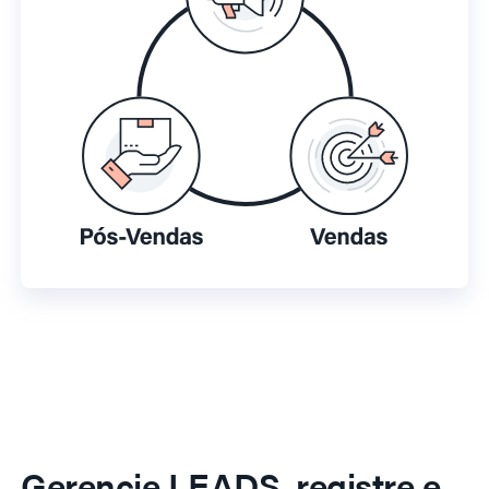
Gerencie LEADS, registre e