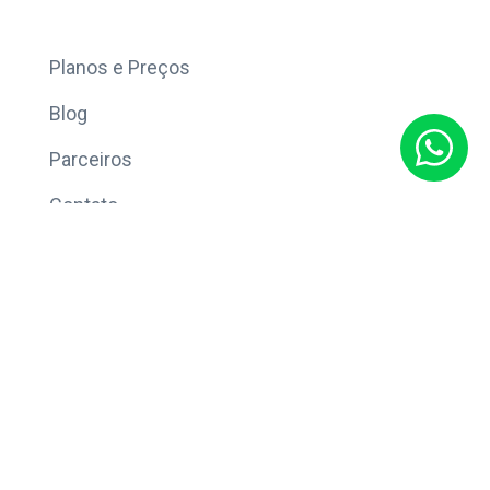
Mais
Planos e Preços
Blog
Parceiros
Contato
Sobre
Política de Privacidade
© Copyright 2026 Eleve CRM.