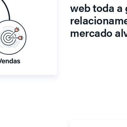
web toda a 
relacionam
mercado alv