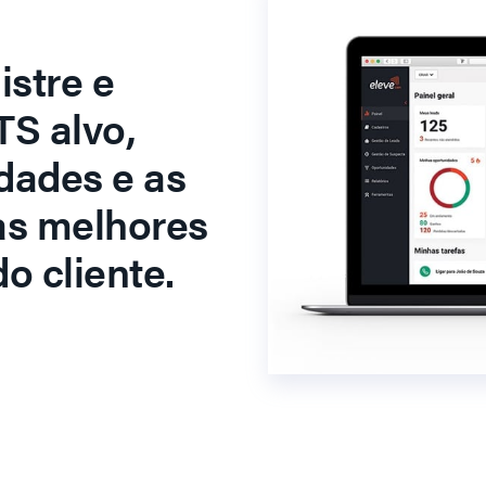
stre e
S alvo,
dades e as
as melhores
o cliente.