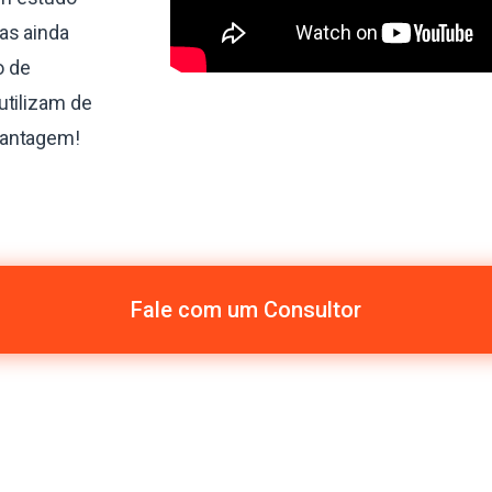
as ainda
o de
utilizam de
vantagem!
Fale com um Consultor