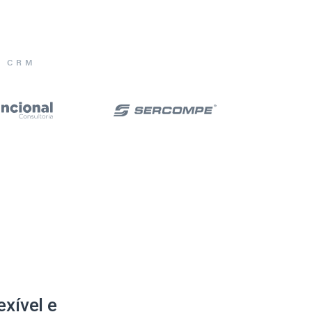
E CRM
xível e