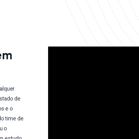
 em
alquer
estado de
os e o
do time de
u o
um estudo