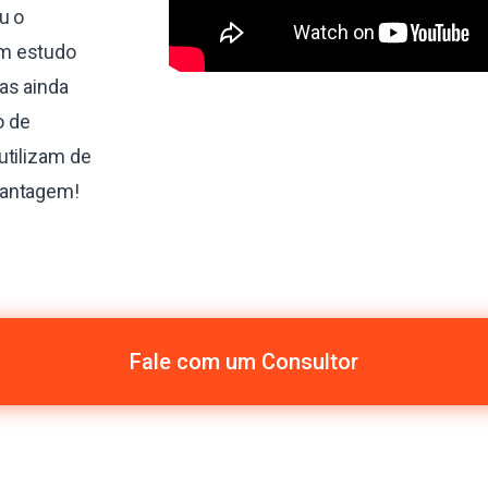
u o
um estudo
as ainda
o de
utilizam de
vantagem!
Fale com um Consultor