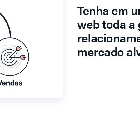
Tenha em u
web toda a 
relacionam
mercado alv