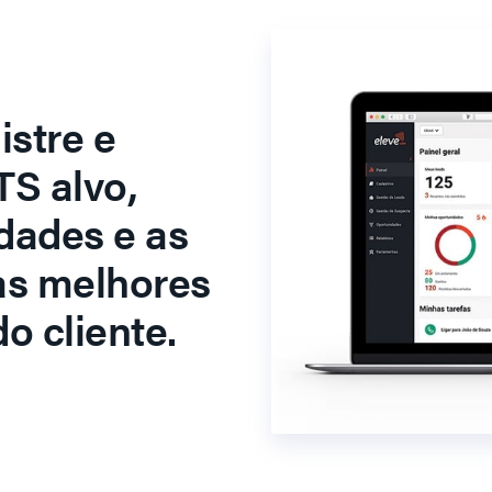
stre e
S alvo,
dades e as
as melhores
o cliente.