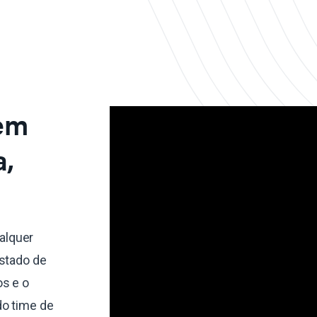
 em
a,
alquer
estado de
os e o
do time de