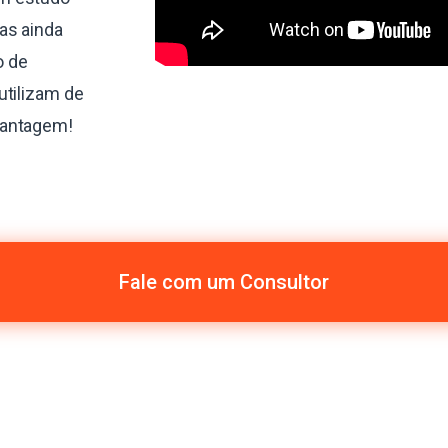
as ainda
o de
utilizam de
vantagem!
Fale com um Consultor