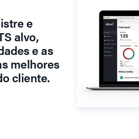
stre e
S alvo,
dades e as
as melhores
o cliente.