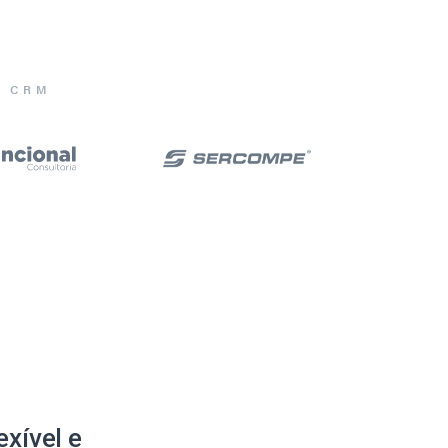
E CRM
xível e