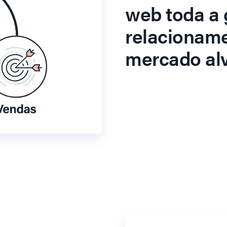
web toda a 
relacionam
mercado alv