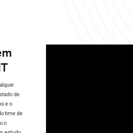
 em
MT
alquer
estado de
os e o
do time de
u o
um estudo