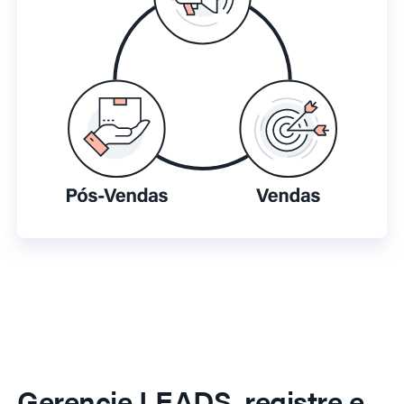
Gerencie LEADS, registre e