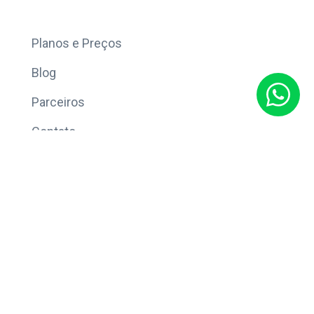
Mais
Planos e Preços
Blog
Parceiros
Contato
Sobre
Política de Privacidade
© Copyright 2026 Eleve CRM.