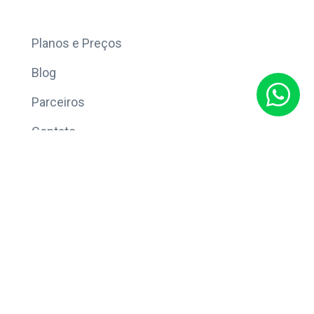
Mais
Planos e Preços
Blog
Parceiros
Contato
Sobre
Política de Privacidade
© Copyright 2026 Eleve CRM.