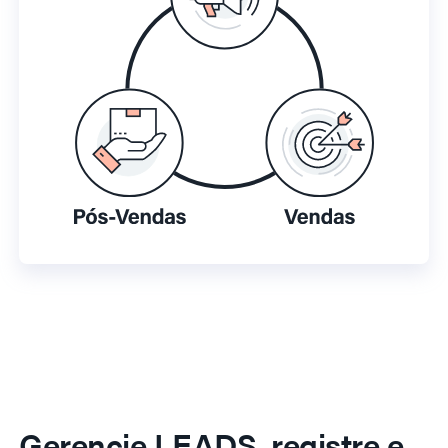
Gerencie LEADS, registre e