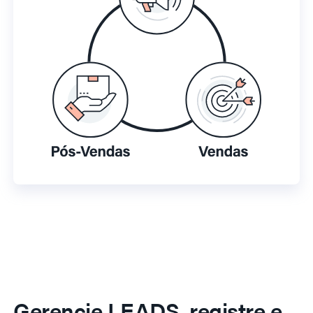
Gerencie LEADS, registre e