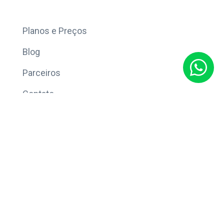
Mais
Planos e Preços
Blog
Parceiros
Contato
Sobre
Política de Privacidade
© Copyright 2026 Eleve CRM.