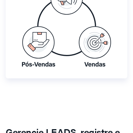
Gerencie LEADS, registre e