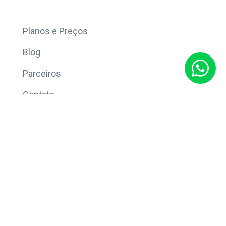
Mais
Planos e Preços
Blog
Parceiros
Contato
Sobre
Política de Privacidade
© Copyright 2026 Eleve CRM.