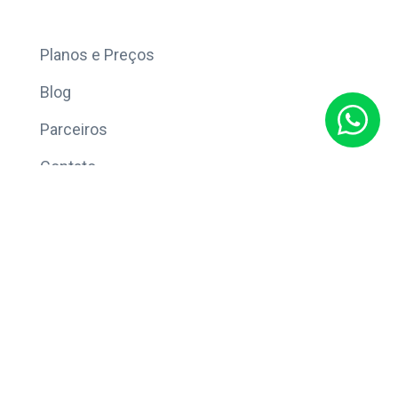
Mais
Planos e Preços
Blog
Parceiros
Contato
Sobre
Política de Privacidade
© Copyright 2026 Eleve CRM.