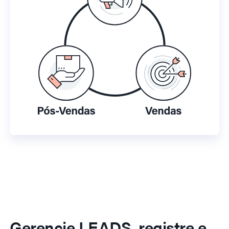
Gerencie LEADS, registre e