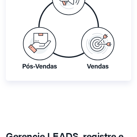
Gerencie LEADS, registre e