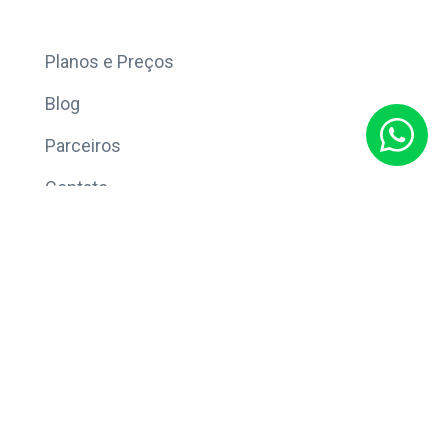
Mais
Planos e Preços
Blog
Parceiros
Contato
Sobre
Política de Privacidade
© Copyright 2026 Eleve CRM.