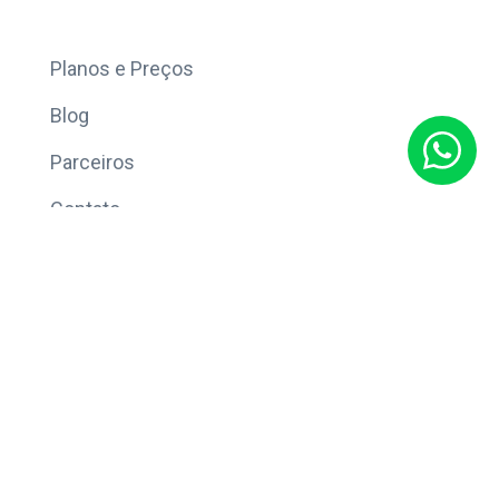
Mais
Planos e Preços
Blog
Parceiros
Contato
Sobre
Política de Privacidade
© Copyright 2026 Eleve CRM.