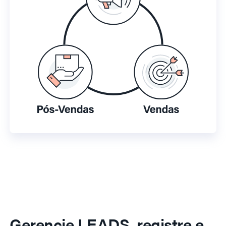
Gerencie LEADS, registre e