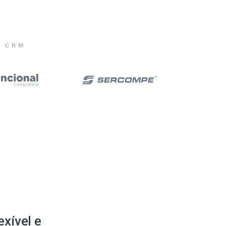
E CRM
xível e