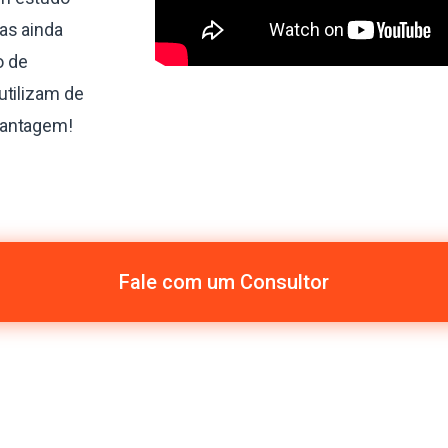
as ainda
o de
utilizam de
vantagem!
Fale com um Consultor