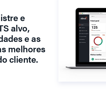
stre e
S alvo,
dades e as
as melhores
o cliente.