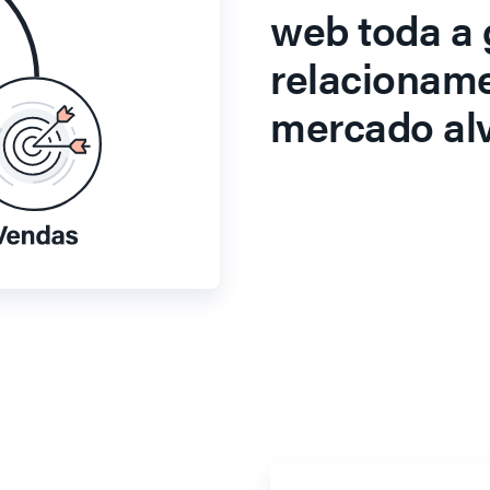
web toda a 
relacionam
mercado alv