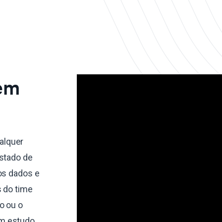
 em
alquer
estado de
os dados e
s do time
o ou o
um estudo