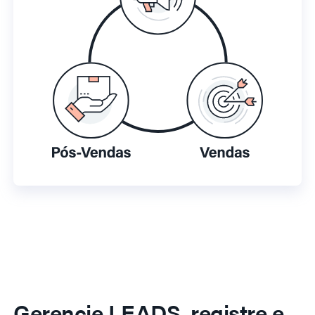
Gerencie LEADS, registre e