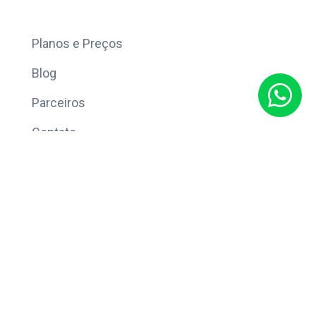
Mais
Planos e Preços
Blog
Parceiros
Contato
Sobre
Política de Privacidade
© Copyright 2026 Eleve CRM.