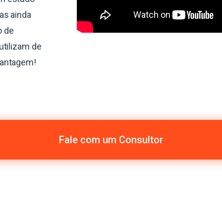
as ainda
o de
utilizam de
vantagem!
Fale com um Consultor