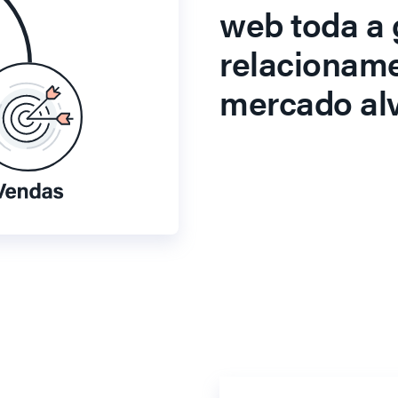
web toda a 
relacionam
mercado alv