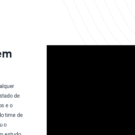
 em
alquer
estado de
os e o
do time de
u o
um estudo