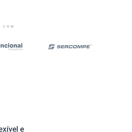
E CRM
xível e