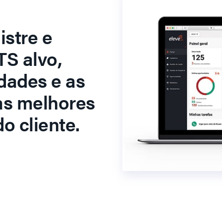
stre e
S alvo,
dades e as
as melhores
o cliente.