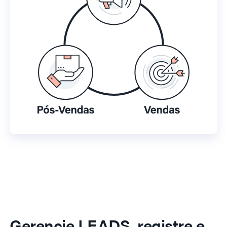
Gerencie LEADS, registre e