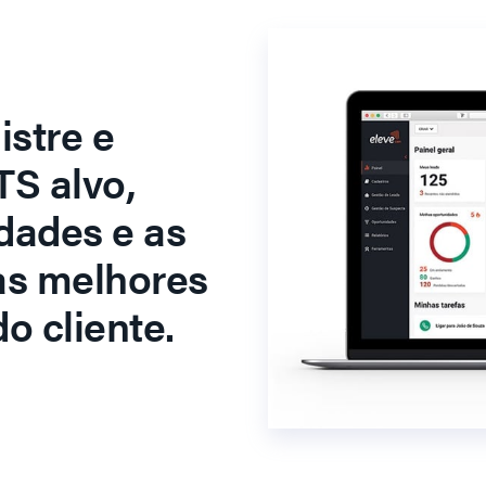
stre e
S alvo,
dades e as
as melhores
o cliente.