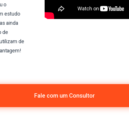
u o
um estudo
as ainda
o de
utilizam de
vantagem!
Fale com um Consultor