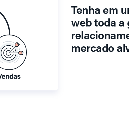
Tenha em u
web toda a 
relacionam
mercado alv