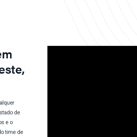
 em
este,
alquer
estado de
os e o
do time de