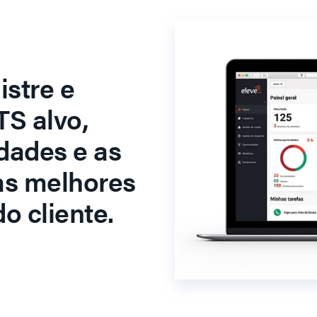
stre e
S alvo,
dades e as
as melhores
o cliente.