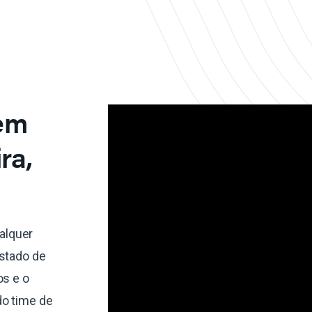
 em
ra,
alquer
estado de
os e o
do time de