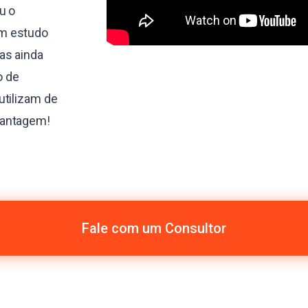
u o
um estudo
as ainda
o de
utilizam de
vantagem!
Fale com um Consultor