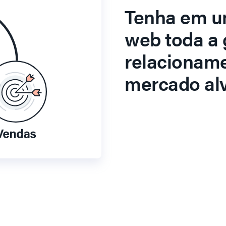
Tenha em u
web toda a 
relacionam
mercado alv