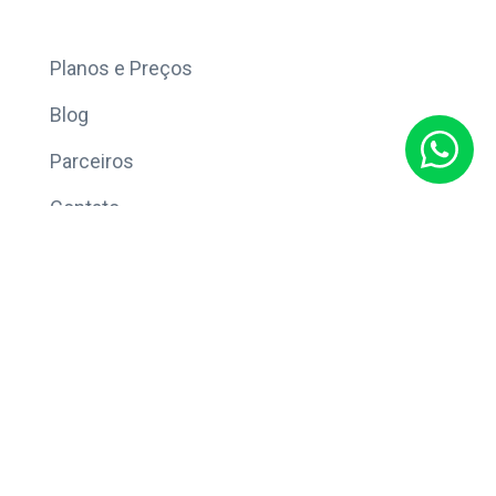
Mais
Planos e Preços
Blog
Parceiros
Contato
Sobre
Política de Privacidade
© Copyright 2026 Eleve CRM.