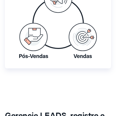
Gerencie LEADS, registre e