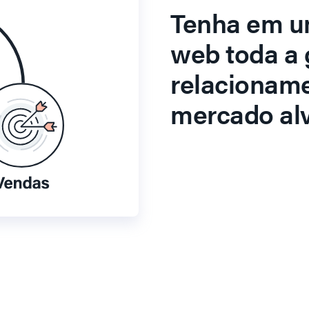
Tenha em u
web toda a 
relacionam
mercado alv