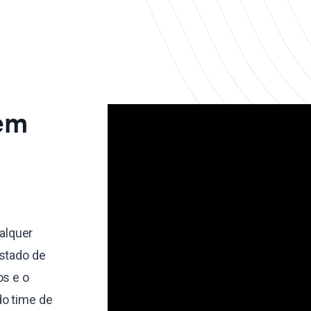
 em
alquer
estado de
os e o
do time de