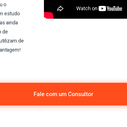
u o
um estudo
as ainda
o de
utilizam de
vantagem!
Fale com um Consultor