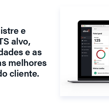
stre e
S alvo,
dades e as
as melhores
o cliente.