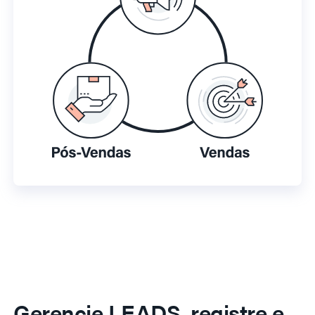
Gerencie LEADS, registre e