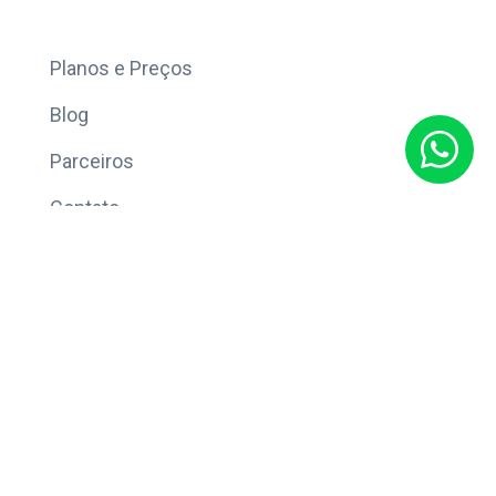
Mais
Planos e Preços
Blog
Parceiros
Contato
Sobre
Política de Privacidade
© Copyright 2026 Eleve CRM.