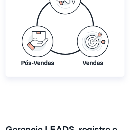
Gerencie LEADS, registre e