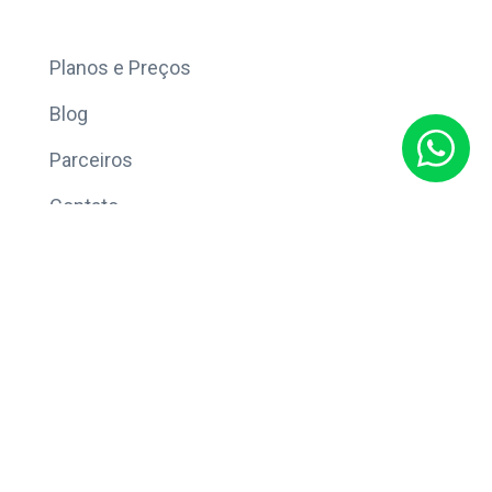
Mais
Planos e Preços
Blog
Parceiros
Contato
Sobre
Política de Privacidade
© Copyright 2026 Eleve CRM.