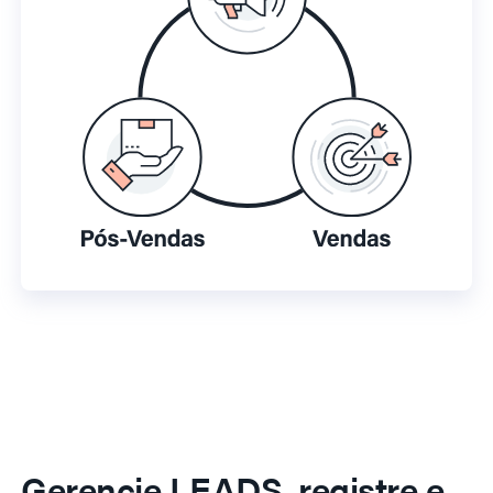
Gerencie LEADS, registre e