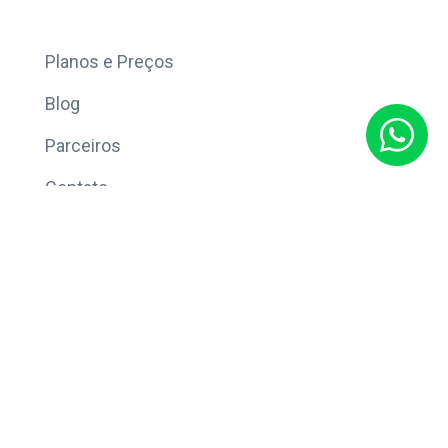
Mais
Planos e Preços
Blog
Parceiros
Contato
Sobre
Política de Privacidade
© Copyright 2026 Eleve CRM.