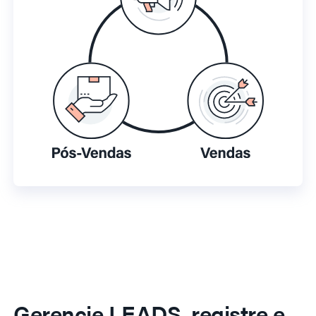
Gerencie LEADS, registre e