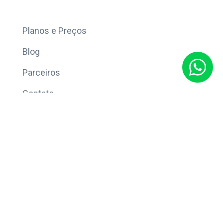
Mais
Planos e Preços
Blog
Parceiros
Contato
Sobre
Política de Privacidade
© Copyright 2026 Eleve CRM.