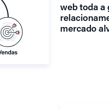
web toda a 
relacionam
mercado alv