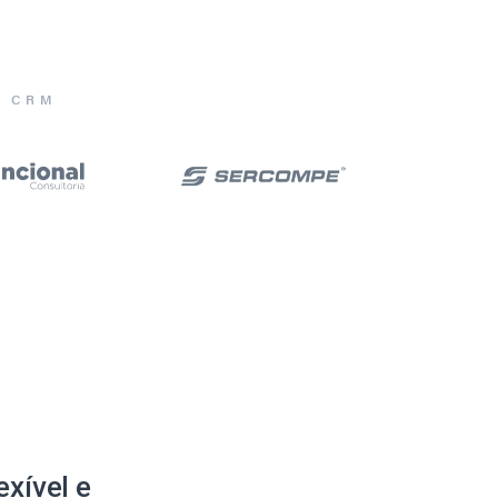
E CRM
xível e