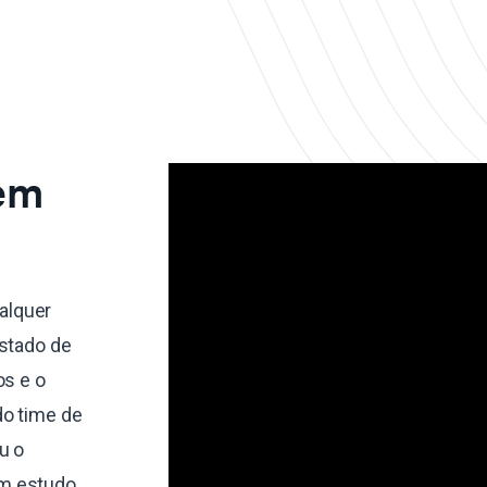
 em
alquer
estado de
os e o
do time de
u o
um estudo