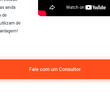
as ainda
o de
utilizam de
vantagem!
Fale com um Consultor