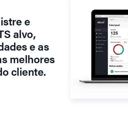
stre e
S alvo,
dades e as
as melhores
o cliente.