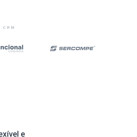
E CRM
xível e