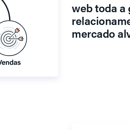
web toda a 
relacionam
mercado alv