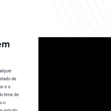
 em
alquer
estado de
os e o
do time de
u o
um estudo