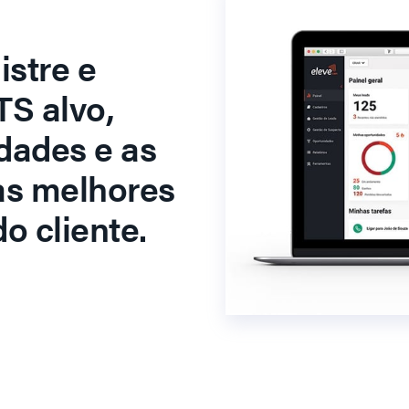
stre e
S alvo,
dades e as
as melhores
o cliente.