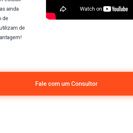
as ainda
o de
utilizam de
vantagem!
Fale com um Consultor