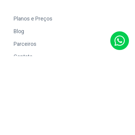
Mais
Planos e Preços
Blog
Parceiros
Contato
Sobre
Política de Privacidade
© Copyright 2026 Eleve CRM.