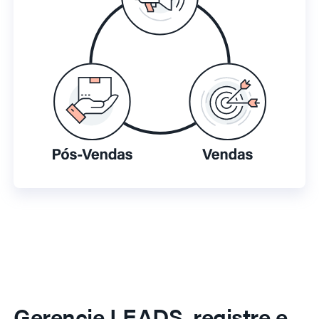
Gerencie LEADS, registre e