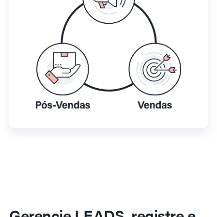
Gerencie LEADS, registre e