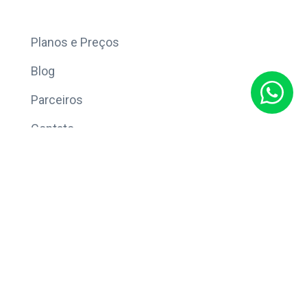
Mais
Planos e Preços
Blog
Parceiros
Contato
Sobre
Política de Privacidade
© Copyright 2026 Eleve CRM.