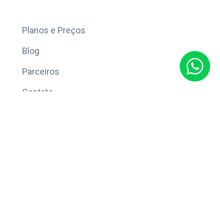
Mais
Planos e Preços
Blog
Parceiros
Contato
Sobre
Política de Privacidade
© Copyright 2026 Eleve CRM.