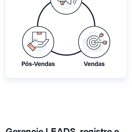
Gerencie LEADS, registre e