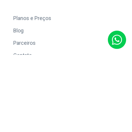
Mais
Planos e Preços
Blog
Parceiros
Contato
Sobre
Política de Privacidade
© Copyright 2026 Eleve CRM.