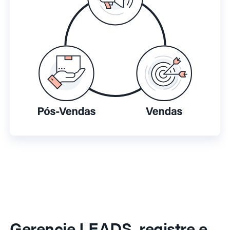
Gerencie LEADS, registre e